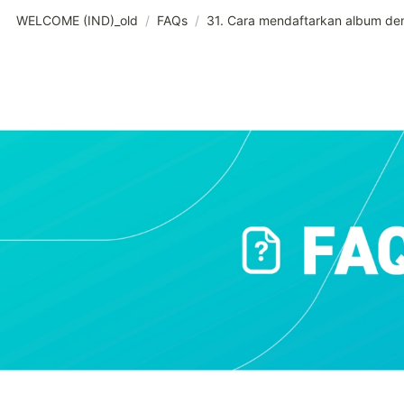
WELCOME (IND)_old
/
FAQs
/