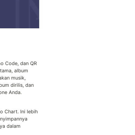
o Code, dan QR 
tama, album 
kan musik, 
um dirilis, dan 
one Anda.
hart. Ini lebih 
enyimpannya 
ya dalam 