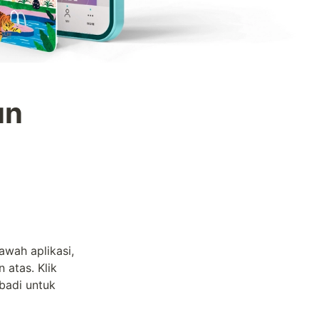
n 
wah aplikasi, 
atas. Klik 
badi untuk 