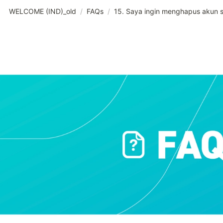
WELCOME (IND)_old
/
FAQs
/